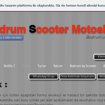
ite tasarım platformu ile oluşturuldu. Siz de hemen kendi sitenizi kuru
drum
S
cooter Motos
Bodrum'un
ş (Lütfen destek)
Etkin
BoSKu ?
Üyelik
Turlar
Takvim
Bodrum'da Scooter
B
WhatsApp Grup
Size Katılmak İstiyorum
BoS
 :
 için lütfen aşağıdaki formu eksiksiz ve hatasız bir şekilde d
kolonda, sarı kutu içinde yer alan açıklamaları da okumanızı rica 