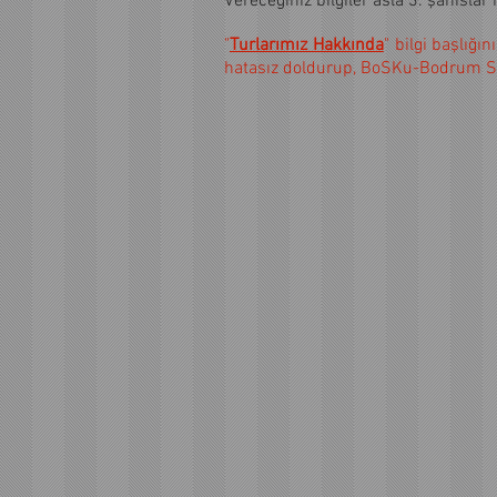
Vereceğiniz bilgiler asla 3. şahıslar
"
Turlarımız Hakkında
" bilgi başlığ
hatasız doldurup, BoSKu-Bodrum Sc