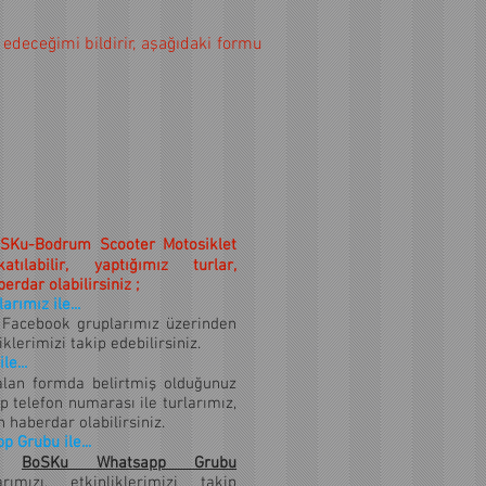
 edeceğimi bildirir, aşağıdaki formu
oSKu-Bodrum Scooter Motosiklet
labilir, yaptığımız turlar,
erdar olabilirsiniz ;
rımız ile...
Facebook gruplarımız üzerinden
iklerimizi takip edebilirsiniz.
le...
alan formda belirtmiş olduğunuz
p telefon numarası ile turlarımız,
 haberdar olabilirsiniz.
 Grubu ile...
niz
BoSKu Whatsapp Grubu
rımızı, etkinliklerimizi takip