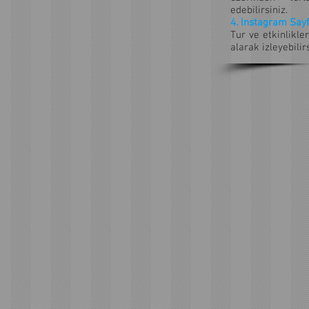
edebilirsiniz.
4. Instagram Sayfa
Tur ve etkinlikle
alarak izleyebilirs