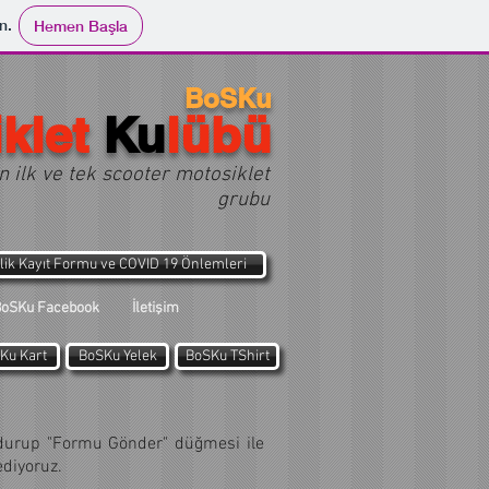
n.
Hemen Başla
BoSKu
iklet
Ku
lübü
 ilk ve tek scooter motosiklet
grubu
lik Kayıt Formu ve COVID 19 Önlemleri
oSKu Facebook
İletişim
Ku Kart
BoSKu Yelek
BoSKu TShirt
oldurup "Formu Gönder" düğmesi ile
ediyoruz.