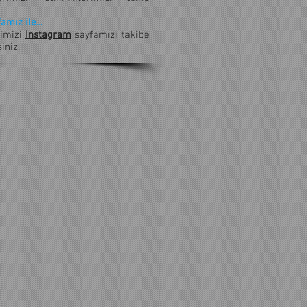
mız ile...
rimizi
Instagram
sayfamızı takibe
iniz.