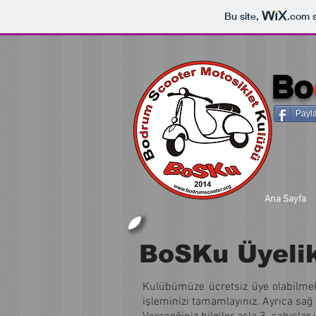
Bu site,
.com
s
Bo
Payla
Ana Sayfa
BoSKu Üyelik
Kulübümüze ücretsiz üye olabilmek
işleminizi tamamlayınız. Ayrıca sağ 