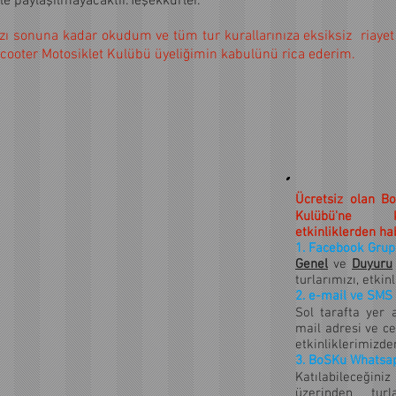
 ile paylaşılmayacaktır.Teşekkürler.
ınızı sonuna kadar okudum ve tüm tur kurallarınıza eksiksiz riayet
ooter Motosiklet Kulübü üyeliğimin kabulünü rica ederim.
Ücretsiz olan B
Kulübü'ne katı
etkinliklerden hab
1. Facebook Grupla
Genel
ve
Duyuru
turlarımızı, etkinl
2. e-mail ve SMS i
Sol tarafta yer 
mail adresi ve ce
etkinliklerimizden
3. BoSKu Whatsapp
Katılabileceği
üzerinden turla