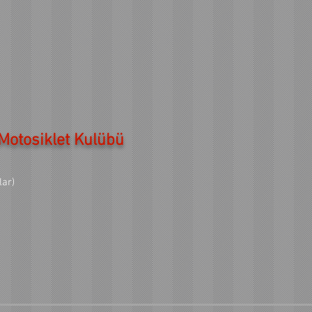
otosiklet Kulübü
lar)