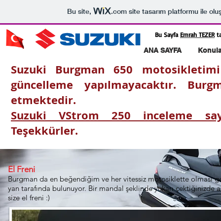
Bu site,
.com
site tasarım platformu ile olu
Bu Sayfa
Emrah TEZER
ta
ANA SAYFA
Konula
Suzuki Burgman 650 motosikletimi
güncelleme yapılmayacaktır. Bu
etmektedir.
Suzuki VStrom 250 inceleme sa
Teşekkürler.
El Freni
Burgman da en beğendiğim ve her vitessiz motosiklette olması g
yan tarafında bulunuyor. Bir mandal şeklinde yukarı çektiğinizde arka
size el freni :)