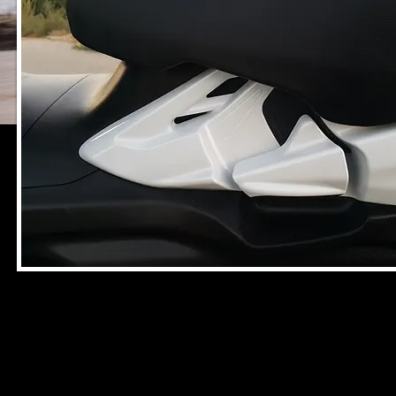
Tekrar o mandalı hafifçe yukarı çektiğinizde fren kendini boşal
Burgman 650 lerde el frani ön göğüs üzerinde idi. Eğer boyunuz u
yordamı ile bulamazken zamanla alışıyorsunuz.
Ben şahsen faydasını çok görüyorum. Yan ayak açıkken stop duru
basıyor, kımıldamıyor. Birisi gelip dokunacak motor yan yat
kestiremiyoruz, zorunlu hallerde yokuşlarda park ediyoruz. Bu zama