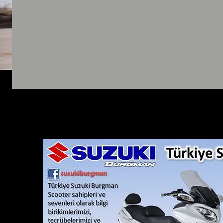
Bagajın bittiği ön kısımda motorun aküsü mevcuttur. Bir vida ile
(içinde amortisör ayar anahtarı mevcut), kask kilitleyici çelik tel