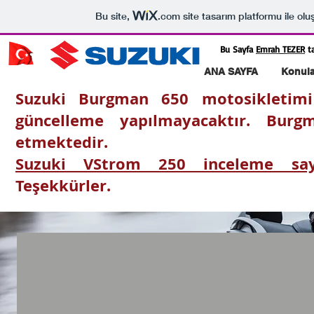
Bu site,
.com
site tasarım platformu ile olu
Bu Sayfa
Emrah TEZER
ta
ANA SAYFA
Konula
Suzuki Burgman 650 motosikletimi
güncelleme yapılmayacaktır. Bu
etmektedir.
Suzuki VStrom 250 inceleme sa
Teşekkürler.